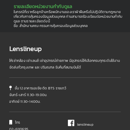
รายละเอียดหน่วยงานกำกับดูแล
ในกรณีที่เราหรือลูกจ้างหรือพนักงานของเราฝ่าฝืนหรือไม่ปฏิบัติตามกฎหมาย
เกี่ยวกับการคุ้มครองข้อมูลส่วนบุคคล ท่านสามารถร้องเรียนต่อหน่วยงานกำกับ
ดูแล ตามรายละเอียดดังนี้
ชื่อ: สำนักงานคณะกรรมการคุ้มครองข้อมูลส่วนบุคคล
Lenslineup
ให้เช่ากล้อง เช่าเลนส์ เช่าอุปกรณ์ถ่ายภาพ มีอุปกรณ์ให้เลือกครบทุกระดับใช้งาน
จัดส่งทั่วกรุงเทพ และ ปริมณฑล รับคืนที่สนามบินได้
ชั้น 12 อาคารเอเชีย ติด BTS ราชเทวี
จันทร์-เสาร์ 11.30-19.00น.
อาทิตย์ 11:30-14:00น.
โทร
lenslineup
02-6110695