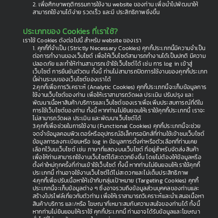
2. เพื่อศึกษาพฤติกรรมการใช้งาน website ของท่าน เพื่อนำไปพัฒนาให้
สามารถใช้งานได้ง่าย รวดเร็ว และมี ประสิทธิภาพยิ่งขึ้น
ประเภทของ Cookies ที่เราใช้?
เราใช้ Cookies ดังต่อไปนี้ สำหรับ website ของเรา
1. คุกกี้ที่จำเป็น (Strictly Necessary Cookies) คุกกี้ประเภทนี้มีความจำเป็น
ต่อการทำงานของเว็บไซต์ เพื่อให้เว็บไซต์สามารถทำงานได้เป็นปกติ มีความ
ปลอดภัย และทำให้ท่านสามารถเข้าใช้เว็บไซต์ได้ เช่น การ log in เข้าสู่
เว็บไซต์ การยืนยันตัวตน ทั้งนี้ ท่านไม่สามารถปิดการใช้งานของคุกกี้ประเภท
นี้ผ่านระบบของเว็บไซต์ของเราได้
2.คุกกี้เพื่อการวิเคราะห์ (Analytic Cookies) คุกกี้ประเภทนี้จะเก็บข้อมูลการ
ใช้งานเว็บไซต์ของท่าน เพื่อให้เราสามารถวัดผล ประเมิน ปรับปรุง และ
พัฒนาเนื้อหาสินค้า/บริการและเว็บไซต์ของเราเพื่อเพิ่มประสบการณ์ที่ดีใน
การใช้เว็บไซต์ของท่าน ทั้งนี้ หากท่านไม่ยินยอมให้เราใช้คุกกี้ประเภทนี้ เราจะ
ไม่สามารถวัดผล ประเมิน และพัฒนาเว็บไซต์ได้
3.คุกกี้เพื่อช่วยในการใช้งาน (Functional Cookies) คุกกี้ประเภทนี้จะช่วย
จดจำข้อมูลคอมพิวเตอร์หรืออุปกรณ์อิเล็กทรอนิกส์ที่ท่านใช้เข้าชมเว็บไซต์
ข้อมูลการลงทะเบียนหรือ log in ข้อมูลการตั้งค่าหรือตัวเลือกที่ท่านเคย
เลือกไว้บนเว็บไซต์ เช่น ภาษาที่แสดงบนเว็บไซต์ ที่อยู่สำหรับจัดส่งสินค้า
เพื่อให้ท่านสามารถใช้งานเว็บไซต์ได้สะดวกยิ่งขึ้น โดยไม่ต้องให้ข้อมูลหรือ
ตั้งค่าใหม่ทุกครั้งที่ท่านเข้าใช้เว็บไซต์ ทั้งนี้ หากท่านไม่ยินยอมให้เราใช้คุกกี้
ประเภทนี้ ท่านอาจใช้งานเว็บไซต์ได้ไม่สะดวกและไม่เต็มประสิทธิภาพ
4.คุกกี้เพื่อปรับเนื้อหาให้เข้ากับกลุ่มเป้าหมาย (Targeting Cookies) คุกกี้
ประเภทนี้จะเก็บข้อมูลต่าง ๆ ซึ่งอาจรวมถึงข้อมูลส่วนบุคคลของท่านและ
สร้างโปรไฟล์เกี่ยวกับตัวท่าน เพื่อให้เราสามารถวิเคราะห์และนำเสนอเนื้อหา
สินค้า/บริการ และ/หรือ โฆษณาที่เหมาะสมกับความสนใจของท่านได้ ทั้งนี้
หากท่านไม่ยินยอมให้เราใช้ คุกกี้ประเภทนี้ ท่านอาจได้รับข้อมูลและโฆษณา