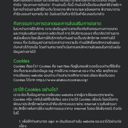
ยื่นคำร้องขอดำเนินการตามสิทธิ์ข้างต้นได้ (รายละเอียดการติดต่อปรากฏใน
หัวข้อ “ช่องทางการติดต่อ” ด้านล่างนี้) ทั้งนี้ ท่านไม่จำเป็นต้องเสียค่าใช้จ่ายใดๆ
ในการดำเนินตามสิทธิ์ข้างต้น โดยเราจะพิจารณาและแจ้งผลการ พิจารณาตาม
คำร้องของท่านภายใน 30 วันนับแต่วันที่เราได้รับคำร้องขอดังกล่าว
กิจกรรมทางการตลาดและการส่งเสริมการตลาด
ในระหว่างการใช้บริการ เราจะส่งข้อมูลข่าวสารเกี่ยวกับกิจกรรมทางการตลาด
และการส่งเสริมการตลาด ผลิตภัณฑ์ การ ให้บริการของเราที่เราคิดว่าท่านอาจ
สนใจเพื่อประโยชน์ในการให้บริการกับท่านอย่างเต็มประสิทธิภาพ หากท่านได้
ตกลง ที่จะรับข้อมูลข่าวสารดังกล่าวจากเราแล้ว ท่านมีสิทธิ์ยกเลิกความยินยอม
ดังกล่าวได้ทุกเมื่อ โดยท่านสามารถดำเนินการยกเลิกความยินยอมในการรับแจ้ง
ข้อมูลข่าวสารได้
Cookies
Cookies คืออะไร? Cookies คือ text files ที่อยู่ในคอมพิวเตอร์ของท่านที่ใช้เพื่อ
จัดเก็บรายละเอียดข้อมูล log การใช้งาน internet ของ ท่าน หรือ พฤติกรรม
การเยี่ยมชม website ของท่าน ท่านสามารถศึกษารายละเอียดเพิ่มเติมของ
Cookies ได้จาก https://www.allaboutcookies.org/
เราใช้ Cookies อย่างไร?
เราจะจัดเก็บข้อมูลการเขาเยี่ยมชม website จากผู้เขาเยี่ยมชมทุกรายผ่าน
Cookies หรือ เทคโนโลยีที่ใกล้เคียง และเราจะใช้ Cookies เพื่อประโยชน์ในการ
พัฒนาประสิทธิ์ภาพในการเข้าถึงบริการของเราผ่าน internet รวมถึงพัฒนา
ประสิทธิ์ภาพในการใช้งานบริการของเราทาง internet โดยจะใช้เพื่อกรณี ดังต่อ
ไปนี้
1. เพื่อให้ท่านสามารถ sign in บัญชีของท่านใน website ของเราได้อย่างต่อ
เนื่อง