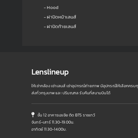
- Hood
- ฝาปิดหน้าเลนส์
- ฝาปิดท้ายเลนส์
Lenslineup
ให้เช่ากล้อง เช่าเลนส์ เช่าอุปกรณ์ถ่ายภาพ มีอุปกรณ์ให้เลือกครบท
ส่งทั่วกรุงเทพ และ ปริมณฑล รับคืนที่สนามบินได้
ชั้น 12 อาคารเอเชีย ติด BTS ราชเทวี
จันทร์-เสาร์ 11.30-19.00น.
อาทิตย์ 11:30-14:00น.