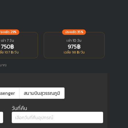
ประหยัด 29%
ประหยัด 35%
เช่า 7 วัน
เช่า 10 วัน
750฿
975฿
ลี่ย 107 ฿/วัน
เฉลี่ย 98 ฿/วัน
 บาท)
ssenger
สนามบินสุวรรณภูมิ
วันที่คืน