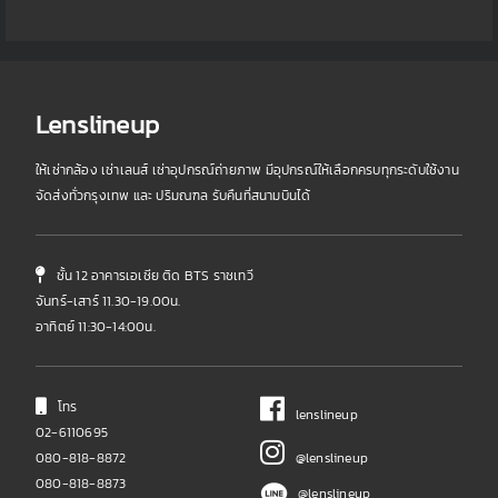
Lenslineup
ให้เช่ากล้อง เช่าเลนส์ เช่าอุปกรณ์ถ่ายภาพ มีอุปกรณ์ให้เลือกครบทุกระดับใช้งาน
จัดส่งทั่วกรุงเทพ และ ปริมณฑล รับคืนที่สนามบินได้
ชั้น 12 อาคารเอเชีย ติด BTS ราชเทวี
จันทร์-เสาร์ 11.30-19.00น.
อาทิตย์ 11:30-14:00น.
โทร
lenslineup
02-6110695
080-818-8872
@lenslineup
080-818-8873
@lenslineup