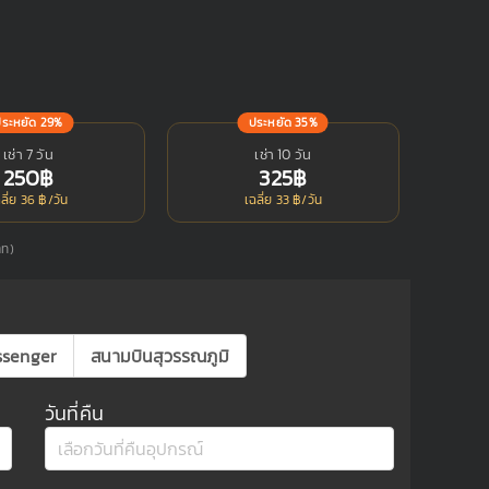
ประหยัด 29%
ประหยัด 35%
เช่า 7 วัน
เช่า 10 วัน
250฿
325฿
ลี่ย 36 ฿/วัน
เฉลี่ย 33 ฿/วัน
าท)
ssenger
สนามบินสุวรรณภูมิ
วันที่คืน