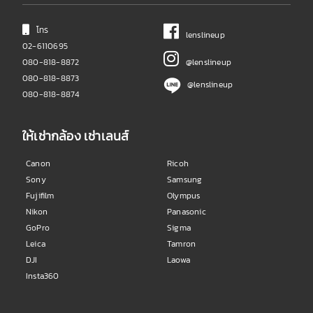
โทร
lenslineup
02-6110695
080-818-8872
@lenslineup
080-818-8873
@lenslineup
080-818-8874
ให้เช่ากล้อง เช่าเลนส์
Canon
Ricoh
Sony
Samsung
Fujifilm
Olympus
Nikon
Panasonic
GoPro
Sigma
Leica
Tamron
DJI
Laowa
Insta360