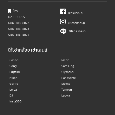
โทร
lenslineup
02-6110695
080-818-8872
@lenslineup
080-818-8873
@lenslineup
080-818-8874
ให้เช่ากล้อง เช่าเลนส์
Canon
Ricoh
Sony
Samsung
Fujifilm
Olympus
Nikon
Panasonic
GoPro
Sigma
Leica
Tamron
DJI
Laowa
Insta360