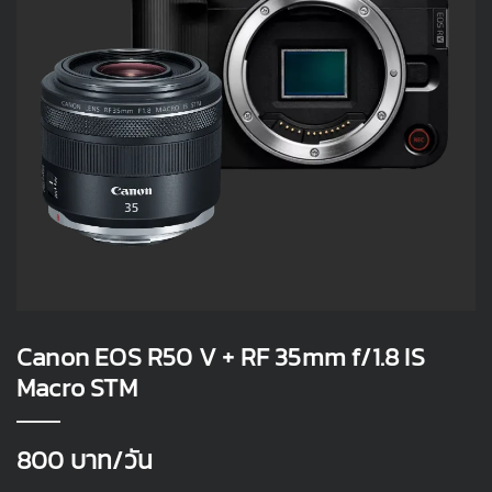
Canon EOS R50 V + RF 35mm f/1.8 IS
Macro STM
800
บาท/วัน