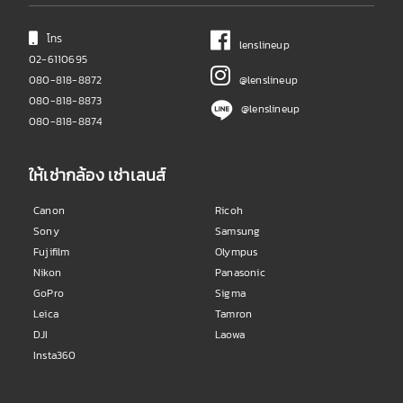
โทร
lenslineup
02-6110695
080-818-8872
@lenslineup
080-818-8873
@lenslineup
080-818-8874
ให้เช่ากล้อง เช่าเลนส์
Canon
Ricoh
Sony
Samsung
Fujifilm
Olympus
Nikon
Panasonic
GoPro
Sigma
Leica
Tamron
DJI
Laowa
Insta360