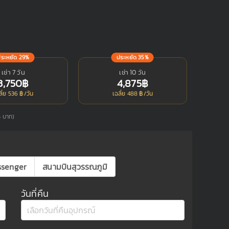
ประหยัด 29%
ประหยัด 35%
เช่า 7 วัน
เช่า 10 วัน
3,750฿
4,875฿
ลี่ย 536 ฿/วัน
เฉลี่ย 488 ฿/วัน
25 บาท)
ssenger
สนามบินสุวรรณภูมิ
วันที่คืน