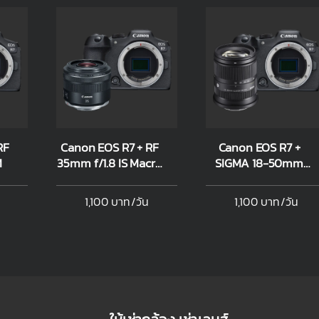
Canon EOS R7 + RF
Canon EOS R7 +
M
35mm f/1.8 IS Macro
SIGMA 18-50mm
STM
f/2.8 DC DN C
(Canon RF-S
1,100 บาท/วัน
1,100 บาท/วัน
mount)