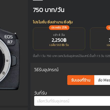
750
บาท/วัน
โปรโมชั่น ยิ่งเช่านาน ยิ่งคุ้ม
ประหยัด 25%
เช่า 4 วัน
2,250฿
เฉลี่ย 563 ฿/วัน
เฉ
ขั้นต่ำ 1 วัน 750 บาท (ยกเว้นรับอุปกรณ์วันเสาร์ ขั้นต่ำ 1.5 วัน 1,1
วิธีรับอุปกรณ์
รับเองที่ร้าน
ส่ง Me
วันที่รับ