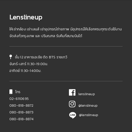
Lenslineup
ให้เช่ากล้อง เช่าเลนส์ เช่าอุปกรณ์ถ่ายภาพ มีอุปกรณ์ให้เลือกครบทุกระดับใช้งาน
จัดส่งทั่วกรุงเทพ และ ปริมณฑล รับคืนที่สนามบินได้
ชั้น 12 อาคารเอเชีย ติด BTS ราชเทวี
จันทร์-เสาร์ 11.30-19.00น.
อาทิตย์ 11:30-14:00น.
โทร
lenslineup
02-6110695
080-818-8872
@lenslineup
080-818-8873
@lenslineup
080-818-8874