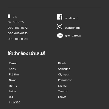
โทร
lenslineup
02-6110695
080-818-8872
@lenslineup
080-818-8873
@lenslineup
080-818-8874
ให้เช่ากล้อง เช่าเลนส์
Canon
Ricoh
Sony
Samsung
Fujifilm
Olympus
Nikon
Panasonic
GoPro
Sigma
Leica
Tamron
DJI
Laowa
Insta360