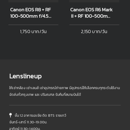
Canon EOS R8 + RF
Canon EOS R6 Mark
100-500mm f/4.5-
II + RF 100-500mm
7.1L IS USM
f/4.5-7.1L IS USM
1,750 บาท/วัน
2,150 บาท/วัน
Lenslineup
ให้เช่ากล้อง เช่าเลนส์ เช่าอุปกรณ์ถ่ายภาพ มีอุปกรณ์ให้เลือกครบทุกระดับใช้งาน
จัดส่งทั่วกรุงเทพ และ ปริมณฑล รับคืนที่สนามบินได้
ชั้น 12 อาคารเอเชีย ติด BTS ราชเทวี
จันทร์-เสาร์ 11.30-19.00น.
อาทิตย์ 11:30-14:00น.