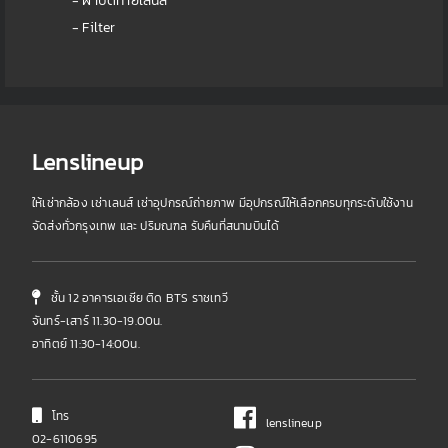
- ฝาปิดท้ายเลนส์
- Filter
Lenslineup
ให้เช่ากล้อง เช่าเลนส์ เช่าอุปกรณ์ถ่ายภาพ มีอุปกรณ์ให้เลือกครบทุกระดับใช้งาน
จัดส่งทั่วกรุงเทพ และ ปริมณฑล รับคืนที่สนามบินได้
ชั้น 12 อาคารเอเชีย ติด BTS ราชเทวี
จันทร์-เสาร์ 11.30-19.00น.
อาทิตย์ 11:30-14:00น.
โทร
lenslineup
02-6110695