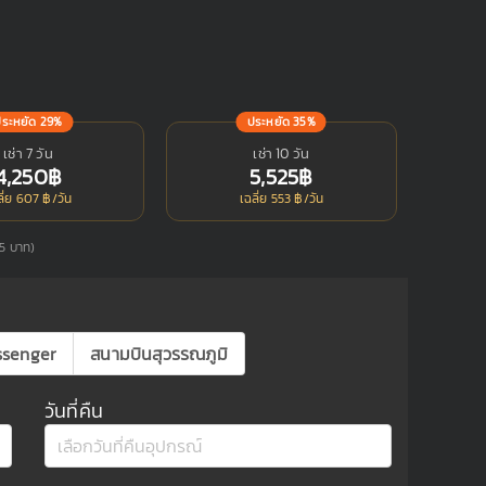
ประหยัด 29%
ประหยัด 35%
เช่า 7 วัน
เช่า 10 วัน
4,250฿
5,525฿
ลี่ย 607 ฿/วัน
เฉลี่ย 553 ฿/วัน
75 บาท)
ssenger
สนามบินสุวรรณภูมิ
วันที่คืน