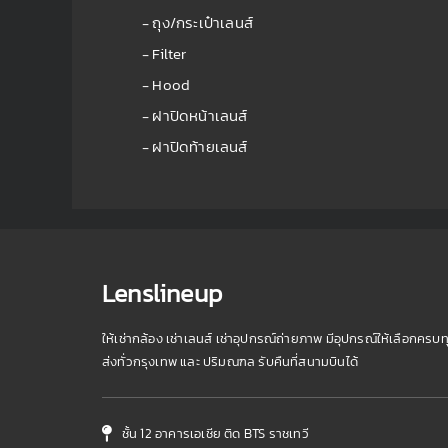
- ถุง/กระเป๋าเลนส์
- Filter
- Hood
- ฝาปิดหน้าเลนส์
- ฝาปิดท้ายเลนส์
Lenslineup
ให้เช่ากล้อง เช่าเลนส์ เช่าอุปกรณ์ถ่ายภาพ มีอุปกรณ์ให้เลือกครบท
ส่งทั่วกรุงเทพ และ ปริมณฑล รับคืนที่สนามบินได้
ชั้น 12 อาคารเอเชีย ติด BTS ราชเทวี