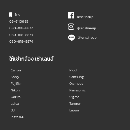
โทร
lenslineup
02-6110695
080-818-8872
@lenslineup
080-818-8873
@lenslineup
080-818-8874
ให้เช่ากล้อง เช่าเลนส์
Canon
Ricoh
Sony
Samsung
Fujifilm
Olympus
Nikon
Panasonic
GoPro
Sigma
Leica
Tamron
DJI
Laowa
Insta360