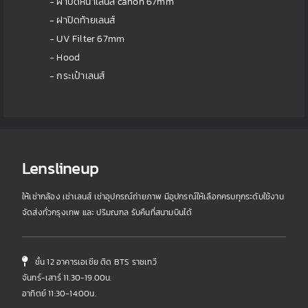
- ฝาปิดหน้าเลนส์ canon 67mm
- ฝาปิดท้ายเลนส์
- UV Filter 67mm
- Hood
- กระเป๋าเลนส์
Lenslineup
ให้เช่ากล้อง เช่าเลนส์ เช่าอุปกรณ์ถ่ายภาพ มีอุปกรณ์ให้เลือกครบทุกระดับใช้งาน
จัดส่งทั่วกรุงเทพ และ ปริมณฑล รับคืนที่สนามบินได้
ชั้น 12 อาคารเอเชีย ติด BTS ราชเทวี
จันทร์-เสาร์ 11.30-19.00น.
อาทิตย์ 11:30-14:00น.