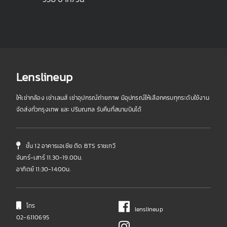
Lenslineup
ให้เช่ากล้อง เช่าเลนส์ เช่าอุปกรณ์ถ่ายภาพ มีอุปกรณ์ให้เลือกครบทุกระดับใช้งาน
จัดส่งทั่วกรุงเทพ และ ปริมณฑล รับคืนที่สนามบินได้
ชั้น 12 อาคารเอเชีย ติด BTS ราชเทวี
จันทร์-เสาร์ 11.30-19.00น.
อาทิตย์ 11:30-14:00น.
โทร
lenslineup
02-6110695