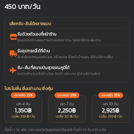
450
บาท/วัน
เลือกรับ-คืนได้หลายแบบ
รับด้วยตัวเองที่หน้าร้าน
รับอุปกรณ์ทดสอบด้วยตัวเองที่หน้าร้าน ไม่มีค่าใช้จ่ายเพิ่มเติม
รับอุปกรณ์ได้ที่บ้าน
จัดส่งในเขตกรุงเทพฯ และ ปริมณฑล ถึงหน้าบ้านคุณ (มีค่าบริการเพิ่ม)
รับ–คืน ที่สนามบินสุวรรณภูมิได้
สะดวกสำหรับทริปต่างจังหวัด/ต่างประเทศ (มีค่าบริการเพิ่ม)
โปรโมชั่น ยิ่งเช่านาน ยิ่งคุ้ม
ประหยัด 25%
ประหยัด 29%
ประหยัด 35%
เช่า 4 วัน
เช่า 7 วัน
เช่า 10 วัน
1,350฿
2,250฿
2,925฿
เฉลี่ย 338 ฿/วัน
เฉลี่ย 321 ฿/วัน
เฉลี่ย 293 ฿/วัน
ขั้นต่ำ 1 วัน 450 บาท (ยกเว้นรับอุปกรณ์วันเสาร์ ขั้นต่ำ 1.5 วัน 675 บาท)