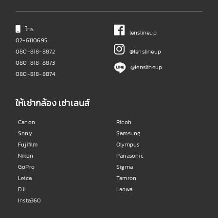
โทร
lenslineup
02-6110695
080-818-8872
@lenslineup
080-818-8873
@lenslineup
080-818-8874
ให้เช่ากล้อง เช่าเลนส์
Canon
Ricoh
Sony
Samsung
Fujifilm
Olympus
Nikon
Panasonic
GoPro
Sigma
Leica
Tamron
DJI
Laowa
Insta360