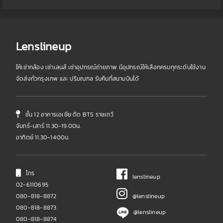
Lenslineup
ให้เช่ากล้อง เช่าเลนส์ เช่าอุปกรณ์ถ่ายภาพ มีอุปกรณ์ให้เลือกครบทุกระดับใช้งาน
จัดส่งทั่วกรุงเทพ และ ปริมณฑล รับคืนที่สนามบินได้
ชั้น 12 อาคารเอเชีย ติด BTS ราชเทวี
จันทร์-เสาร์ 11.30-19.00น.
อาทิตย์ 11:30-14:00น.
โทร
lenslineup
02-6110695
080-818-8872
@lenslineup
080-818-8873
@lenslineup
080-818-8874