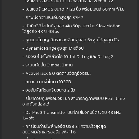
- เซนเซอร์ CMOS ขนาด 1 นิ้ว พร้อมเลนส์ 20mm f/2
- เซนเซอร์ CMOS ขนาด 1/1.28 นิ้ว พร้อมเลนส์ 60mm f/1.8
- ภาพนิ่งความละเอียดสูงสุด 37MP
- บันทึกวิดีโอปกติสูงสุด 4K/60p และถ่าย Slow Motion
ได้สูงถึง 4K/240fps
- ซูมแบบไม่สูญเสียรายละเอียดสูงสุด 6x ซูมได้สูงสุด 12x
- Dynamic Range สูงสุด 17 สต็อป
- รองรับโปรไฟล์สีวิดีโอ 10-bit D-Log และ D-Log 2
- ระบบกันสั่น Gimbal 3 แกน
- ActiveTrack 8.0 ติดตามวัตถุอัจฉริยะ
- หน่วยความจำในตัว 103GB
- จอสัมผัสทัชสกรีนขนาด 2 นิ้ว
- รีโมทควบคุมพร้อมจอแยก สามารถดูภาพแบบ Real-time
จากตัวกล้องได้
- DJI Mic 3 Transmitter บันทึกเสียงคมชัดระดับ 48 kHz
16-bit
- การโอนถ่ายไฟล์ พอร์ต USB 3.1 ความเร็วสูงสุด
800MB/s และรองรับ Wi-Fi 6