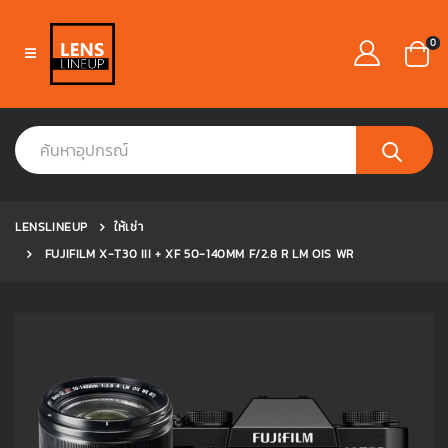
0
LENSLINEUP
ให้เช่า
FUJIFILM X-T30 III + XF 50-140MM F/2.8 R LM OIS WR