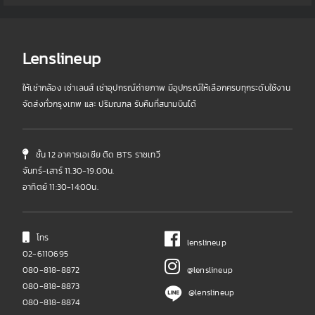
Lenslineup
ให้เช่ากล้อง เช่าเลนส์ เช่าอุปกรณ์ถ่ายภาพ มีอุปกรณ์ให้เลือกครบทุกระดับใช้งาน
จัดส่งทั่วกรุงเทพ และ ปริมณฑล รับคืนที่สนามบินได้
ชั้น 12 อาคารเอเชีย ติด BTS ราชเทวี
จันทร์-เสาร์ 11.30-19.00น.
อาทิตย์ 11:30-14:00น.
โทร
lenslineup
02-6110695
080-818-8872
@lenslineup
080-818-8873
@lenslineup
080-818-8874