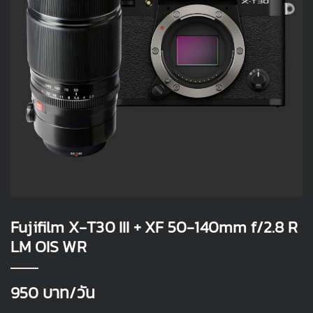
Fujifilm X-T30 III + XF 50-140mm f/2.8 R
LM OIS WR
950
บาท/วัน