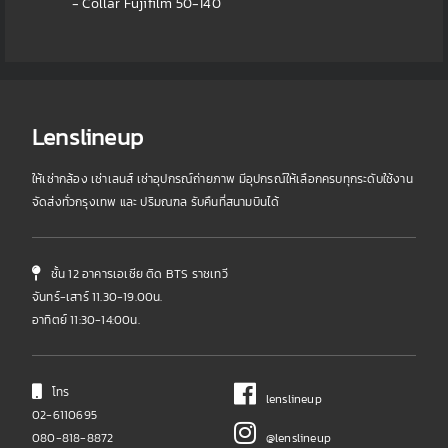
- Collar Fujifilm 50-140
Lenslineup
ให้เช่ากล้อง เช่าเลนส์ เช่าอุปกรณ์ถ่ายภาพ มีอุปกรณ์ให้เลือกครบทุกระดับใช้งาน
จัดส่งทั่วกรุงเทพ และ ปริมณฑล รับคืนที่สนามบินได้
ชั้น 12 อาคารเอเชีย ติด BTS ราชเทวี
จันทร์-เสาร์ 11.30-19.00น.
อาทิตย์ 11:30-14:00น.
โทร
lenslineup
02-6110695
080-818-8872
@lenslineup