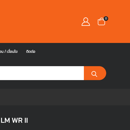
0
อน / เงื่อนไข
ติดต่อ
 LM WR II