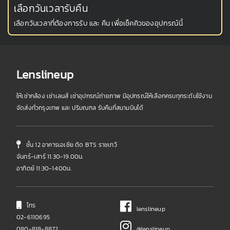
เลือกวันเวลารับคืน
เลือกวันเวลาที่ต้องการรับ และ คืน เพื่อเช็คคิวของอุปกรณ์นี้
Lenslineup
ให้เช่ากล้อง เช่าเลนส์ เช่าอุปกรณ์ถ่ายภาพ มีอุปกรณ์ให้เลือกครบทุกระดับใช้งาน
จัดส่งทั่วกรุงเทพ และ ปริมณฑล รับคืนที่สนามบินได้
ชั้น 12 อาคารเอเชีย ติด BTS ราชเทวี
จันทร์-เสาร์ 11.30-19.00น.
อาทิตย์ 11:30-14:00น.
โทร
lenslineup
02-6110695
080-818-8872
@lenslineup