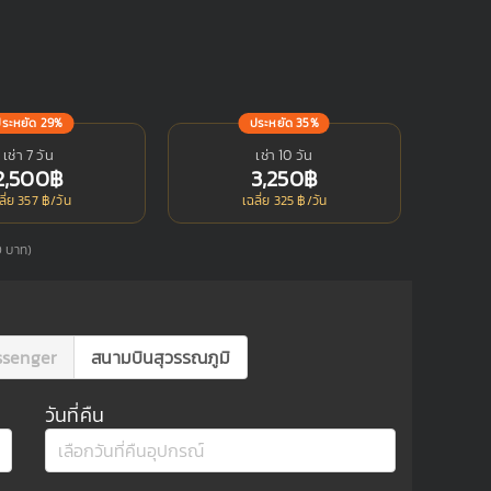
ประหยัด 29%
ประหยัด 35%
เช่า 7 วัน
เช่า 10 วัน
2,500฿
3,250฿
ลี่ย 357 ฿/วัน
เฉลี่ย 325 ฿/วัน
50 บาท)
ssenger
สนามบินสุวรรณภูมิ
วันที่คืน