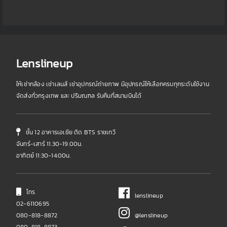
Lenslineup
ให้เช่ากล้อง เช่าเลนส์ เช่าอุปกรณ์ถ่ายภาพ มีอุปกรณ์ให้เลือกครบทุกระดับใช้งาน
จัดส่งทั่วกรุงเทพ และ ปริมณฑล รับคืนที่สนามบินได้
ชั้น 12 อาคารเอเชีย ติด BTS ราชเทวี
จันทร์-เสาร์ 11.30-19.00น.
อาทิตย์ 11:30-14:00น.
โทร
lenslineup
02-6110695
080-818-8872
@lenslineup