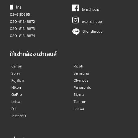
โทร
lenslineup
02-6110695
080-818-8872
@lenslineup
080-818-8873
@lenslineup
080-818-8874
ให้เช่ากล้อง เช่าเลนส์
Canon
Ricoh
Sony
Samsung
Fujifilm
Olympus
Nikon
Panasonic
GoPro
Sigma
Leica
Tamron
DJI
Laowa
Insta360