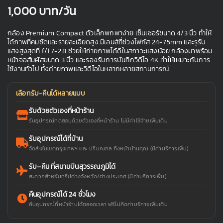
1,000
บาท/วัน
กล้อง Premium Compact ตัวเล็กพกพาง่าย เซ็นเซอร์ขนาด 4/3 นิ้ว ทำให้
ได้ภาพที่คมชัดและรายละเอียดสูง มีเลนส์ที่ช่วงโฟกัส 24-75mm และรูรับ
แสงสูงสุดที่ f/1.7-2.8 ช่วยให้ถ่ายภาพได้ดีในสภาวะแสงน้อย กล้องมาพร้อม
หน้าจอสัมผัสขนาด 3 นิ้ว และรองรับการบันทึกวิดีโอ 4K ทำให้เหมาะกับการ
ใช้งานทั่วไป ทั้งถ่ายภาพและวิดีโอในหลากหลายสถานการณ์.
เลือกรับ-คืนได้หลายแบบ
รับด้วยตัวเองที่หน้าร้าน
รับอุปกรณ์ทดสอบด้วยตัวเองที่หน้าร้าน ไม่มีค่าใช้จ่ายเพิ่มเติม
รับอุปกรณ์ได้ที่บ้าน
จัดส่งในเขตกรุงเทพฯ และ ปริมณฑล ถึงหน้าบ้านคุณ (มีค่าบริการเพิ่ม)
รับ–คืน ที่สนามบินสุวรรณภูมิได้
สะดวกสำหรับทริปต่างจังหวัด/ต่างประเทศ (มีค่าบริการเพิ่ม)
คืนอุปกรณ์ได้ 24 ชั่วโมง
คืนอุปกรณ์ที่หน้าร้านได้ตลอดเวลา ฟรีไม่คิดค่าบริการเพิ่มเติม