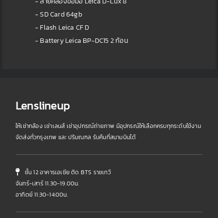
- สายคล้องข้อมือ Leica D-Lux 8
- SD Card 64gb
- Flash Leica CF D
- Battery Leica BP-DC15 2 ก้อน
Lenslineup
ให้เช่ากล้อง เช่าเลนส์ เช่าอุปกรณ์ถ่ายภาพ มีอุปกรณ์ให้เลือกครบทุกระดับใช้งาน
จัดส่งทั่วกรุงเทพ และ ปริมณฑล รับคืนที่สนามบินได้
ชั้น 12 อาคารเอเชีย ติด BTS ราชเทวี
จันทร์-เสาร์ 11.30-19.00น.
อาทิตย์ 11:30-14:00น.