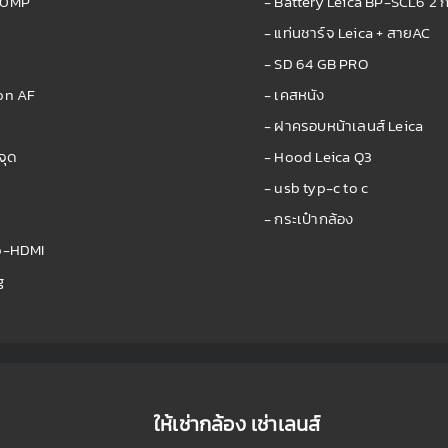
 60MP
- Battery Leica BP-SCL6 2 ก
- แท่นชาร์จ Leica + สายAC
- SD 64 GB PRO
on AF
- เคสหนัง
- ฝาครอบหน้าเลนส์ Leica
จุด
- Hood Leica Q3
- usb typ-c to c
- กระเป๋ากล้อง
ro-HDMI
g
ให้เช่ากล้อง เช่าเลนส์