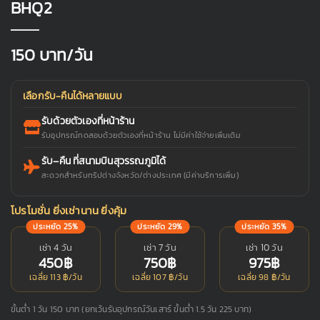
BHQ2
150
บาท/วัน
เลือกรับ-คืนได้หลายแบบ
รับด้วยตัวเองที่หน้าร้าน
รับอุปกรณ์ทดสอบด้วยตัวเองที่หน้าร้าน ไม่มีค่าใช้จ่ายเพิ่มเติม
รับ–คืน ที่สนามบินสุวรรณภูมิได้
สะดวกสำหรับทริปต่างจังหวัด/ต่างประเทศ (มีค่าบริการเพิ่ม)
โปรโมชั่น ยิ่งเช่านาน ยิ่งคุ้ม
ประหยัด 25%
ประหยัด 29%
ประหยัด 35%
เช่า 4 วัน
เช่า 7 วัน
เช่า 10 วัน
450฿
750฿
975฿
เฉลี่ย 113 ฿/วัน
เฉลี่ย 107 ฿/วัน
เฉลี่ย 98 ฿/วัน
ขั้นต่ำ 1 วัน 150 บาท (ยกเว้นรับอุปกรณ์วันเสาร์ ขั้นต่ำ 1.5 วัน 225 บาท)