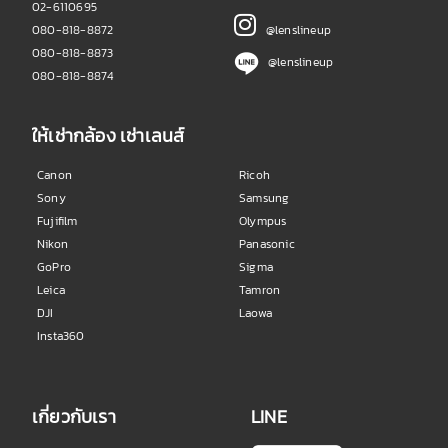
02-6110695
080-818-8872
@lenslineup
080-818-8873
@lenslineup
080-818-8874
ให้เช่ากล้อง เช่าเลนส์
Canon
Ricoh
Sony
Samsung
Fujifilm
Olympus
Nikon
Panasonic
GoPro
Sigma
Leica
Tamron
DJI
Laowa
Insta360
เกี่ยวกับเรา
LINE