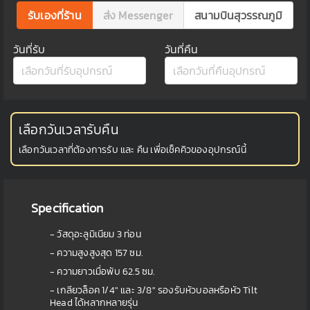
รับเองที่ร้าน
ส่ง Messenger
สนามบินสุวรรณภูมิ
วันที่รับ
วันที่คืน
เลือกวันเวลารับคืน
เลือกวันเวลาที่ต้องการรับ และ คืน เพื่อเช็คคิวของอุปกรณ์นี้
Specification
- วัสดุอะลูมิเนียม 3 ท่อน
- ความสูงสูงสุด 157 ซม.
- ความยาวเมื่อพับ 62.5 ซม.
- เกลียวล็อค 1/4" และ 3/8" รองรับหัวบอลหรือหัว Tilt
Head ได้หลากหลายรุ่น