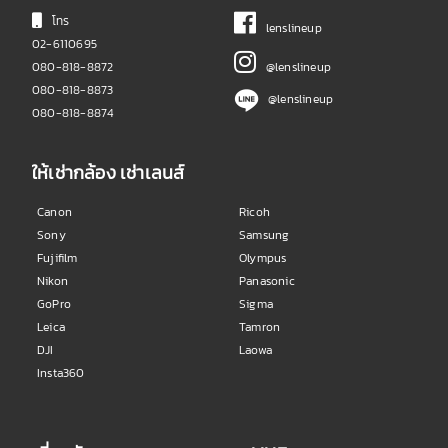
โทร
lenslineup
02-6110695
080-818-8872
@lenslineup
080-818-8873
@lenslineup
080-818-8874
ให้เช่ากล้อง เช่าเลนส์
Canon
Ricoh
Sony
Samsung
Fujifilm
Olympus
Nikon
Panasonic
GoPro
Sigma
Leica
Tamron
DJI
Laowa
Insta360