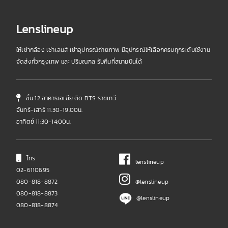
Lenslineup
ให้เช่ากล้อง เช่าเลนส์ เช่าอุปกรณ์ถ่ายภาพ มีอุปกรณ์ให้เลือกครบทุกระดับใช้งาน
จัดส่งทั่วกรุงเทพ และ ปริมณฑล รับคืนที่สนามบินได้
ชั้น 12 อาคารเอเชีย ติด BTS ราชเทวี
จันทร์-เสาร์ 11.30-19.00น.
อาทิตย์ 11:30-14:00น.
โทร
lenslineup
02-6110695
080-818-8872
@lenslineup
080-818-8873
@lenslineup
080-818-8874