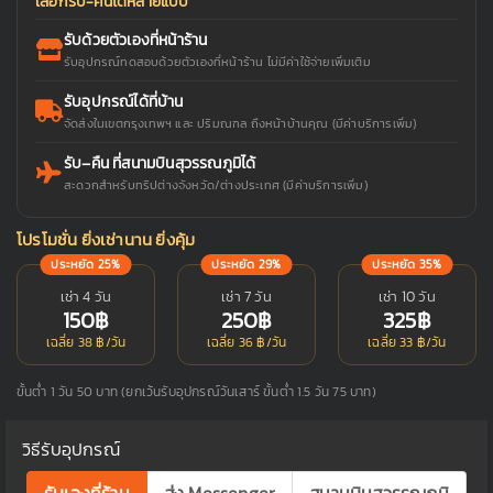
เลือกรับ-คืนได้หลายแบบ
รับด้วยตัวเองที่หน้าร้าน
รับอุปกรณ์ทดสอบด้วยตัวเองที่หน้าร้าน ไม่มีค่าใช้จ่ายเพิ่มเติม
รับอุปกรณ์ได้ที่บ้าน
จัดส่งในเขตกรุงเทพฯ และ ปริมณฑล ถึงหน้าบ้านคุณ (มีค่าบริการเพิ่ม)
รับ–คืน ที่สนามบินสุวรรณภูมิได้
สะดวกสำหรับทริปต่างจังหวัด/ต่างประเทศ (มีค่าบริการเพิ่ม)
โปรโมชั่น ยิ่งเช่านาน ยิ่งคุ้ม
ประหยัด 25%
ประหยัด 29%
ประหยัด 35%
เช่า 4 วัน
เช่า 7 วัน
เช่า 10 วัน
150฿
250฿
325฿
เฉลี่ย 38 ฿/วัน
เฉลี่ย 36 ฿/วัน
เฉลี่ย 33 ฿/วัน
ขั้นต่ำ 1 วัน 50 บาท (ยกเว้นรับอุปกรณ์วันเสาร์ ขั้นต่ำ 1.5 วัน 75 บาท)
วิธีรับอุปกรณ์
รับเองที่ร้าน
ส่ง Messenger
สนามบินสุวรรณภูมิ