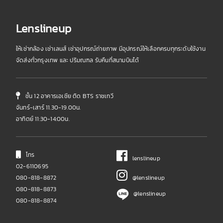
Lenslineup
ให้เช่ากล้อง เช่าเลนส์ เช่าอุปกรณ์ถ่ายภาพ มีอุปกรณ์ให้เลือกครบทุกระดับใช้งาน
จัดส่งทั่วกรุงเทพ และ ปริมณฑล รับคืนที่สนามบินได้
ชั้น 12 อาคารเอเชีย ติด BTS ราชเทวี
จันทร์-เสาร์ 11.30-19.00น.
อาทิตย์ 11:30-14:00น.
โทร
lenslineup
02-6110695
080-818-8872
@lenslineup
080-818-8873
@lenslineup
080-818-8874