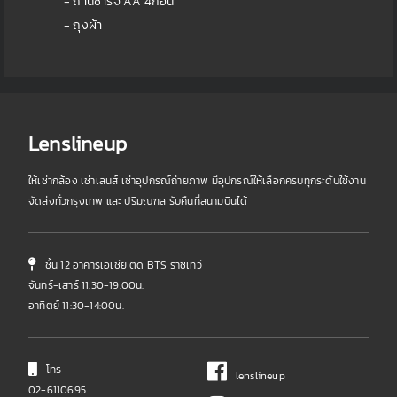
- ถ่านชาร์จ AA 4ก้อน
- ถุงผ้า
Lenslineup
ให้เช่ากล้อง เช่าเลนส์ เช่าอุปกรณ์ถ่ายภาพ มีอุปกรณ์ให้เลือกครบทุกระดับใช้งาน
จัดส่งทั่วกรุงเทพ และ ปริมณฑล รับคืนที่สนามบินได้
ชั้น 12 อาคารเอเชีย ติด BTS ราชเทวี
จันทร์-เสาร์ 11.30-19.00น.
อาทิตย์ 11:30-14:00น.
โทร
lenslineup
02-6110695