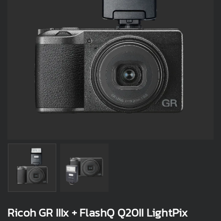
Ricoh GR IIIx + FlashQ Q20II LightPix