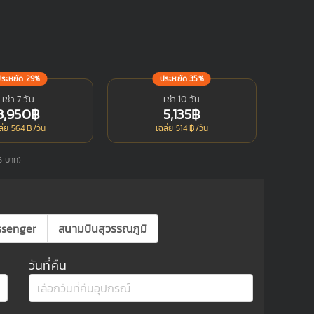
ประหยัด 29%
ประหยัด 35%
เช่า 7 วัน
เช่า 10 วัน
3,950฿
5,135฿
ลี่ย 564 ฿/วัน
เฉลี่ย 514 ฿/วัน
85 บาท)
ssenger
สนามบินสุวรรณภูมิ
วันที่คืน