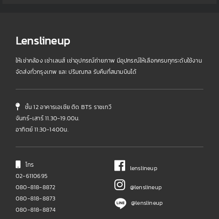
Lenslineup
ให้เช่ากล้อง เช่าเลนส์ เช่าอุปกรณ์ถ่ายภาพ มีอุปกรณ์ให้เลือกครบทุกระดับใช้งาน
จัดส่งทั่วกรุงเทพ และ ปริมณฑล รับคืนที่สนามบินได้
ชั้น 12 อาคารเอเชีย ติด BTS ราชเทวี
จันทร์-เสาร์ 11.30-19.00น.
อาทิตย์ 11:30-14:00น.
โทร
lenslineup
02-6110695
080-818-8872
@lenslineup
080-818-8873
@lenslineup
080-818-8874