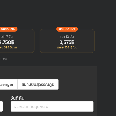
ประหยัด 29%
ประหยัด 35%
เช่า 7 วัน
เช่า 10 วัน
2,750฿
3,575฿
ลี่ย 393 ฿/วัน
เฉลี่ย 358 ฿/วัน
5 บาท)
ssenger
สนามบินสุวรรณภูมิ
วันที่คืน