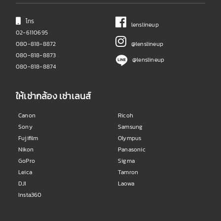
โทร
lenslineup
02-6110695
080-818-8872
@lenslineup
080-818-8873
@lenslineup
080-818-8874
ให้เช่ากล้อง เช่าเลนส์
Canon
Ricoh
Sony
Samsung
Fujifilm
Olympus
Nikon
Panasonic
GoPro
Sigma
Leica
Tamron
DJI
Laowa
Insta360