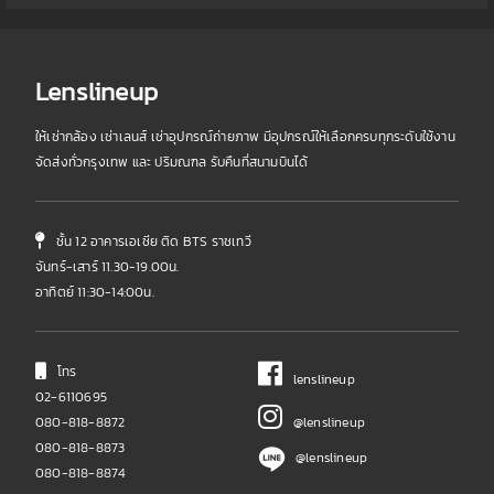
Lenslineup
ให้เช่ากล้อง เช่าเลนส์ เช่าอุปกรณ์ถ่ายภาพ มีอุปกรณ์ให้เลือกครบทุกระดับใช้งาน
จัดส่งทั่วกรุงเทพ และ ปริมณฑล รับคืนที่สนามบินได้
ชั้น 12 อาคารเอเชีย ติด BTS ราชเทวี
จันทร์-เสาร์ 11.30-19.00น.
อาทิตย์ 11:30-14:00น.
โทร
lenslineup
02-6110695
080-818-8872
@lenslineup
080-818-8873
@lenslineup
080-818-8874