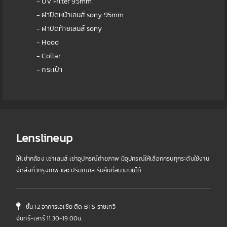
- UV Filter 95mm
- ฝาปิดหน้าเลนส์ sony 95mm
- ฝาปิดท้ายเลนส์ sony
- Hood
- Collar
- กระเป๋า
Lenslineup
ให้เช่ากล้อง เช่าเลนส์ เช่าอุปกรณ์ถ่ายภาพ มีอุปกรณ์ให้เลือกครบทุกระดับใช้งาน
จัดส่งทั่วกรุงเทพ และ ปริมณฑล รับคืนที่สนามบินได้
ชั้น 12 อาคารเอเชีย ติด BTS ราชเทวี
จันทร์-เสาร์ 11.30-19.00น.