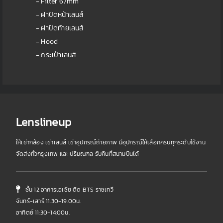
- Filter 67mm
- ฝาปิดหน้าเลนส์
- ฝาปิดท้ายเลนส์
- Hood
- กระเป๋าเลนส์
Lenslineup
ให้เช่ากล้อง เช่าเลนส์ เช่าอุปกรณ์ถ่ายภาพ มีอุปกรณ์ให้เลือกครบทุกระดับใช้งาน
จัดส่งทั่วกรุงเทพ และ ปริมณฑล รับคืนที่สนามบินได้
ชั้น 12 อาคารเอเชีย ติด BTS ราชเทวี
จันทร์-เสาร์ 11.30-19.00น.
อาทิตย์ 11:30-14:00น.