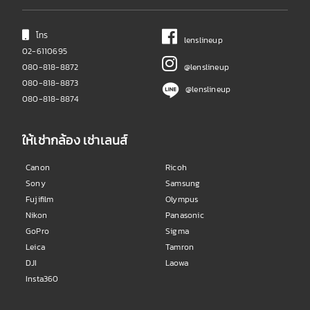
โทร
lenslineup
02-6110695
080-818-8872
@lenslineup
080-818-8873
@lenslineup
080-818-8874
ให้เช่ากล้อง เช่าเลนส์
Canon
Ricoh
Sony
Samsung
Fujifilm
Olympus
Nikon
Panasonic
GoPro
Sigma
Leica
Tamron
DJI
Laowa
Insta360