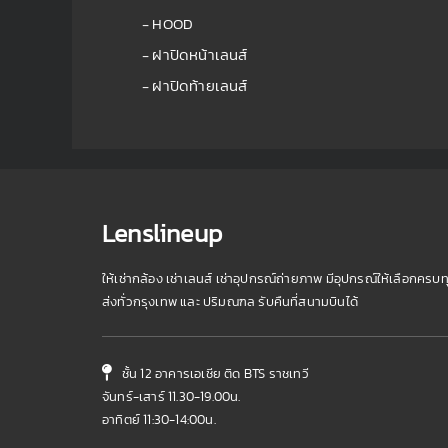
- HOOD
- ฝาปิดหน้าเลนส์
- ฝาปิดท้ายเลนส์
Lenslineup
ให้เช่ากล้อง เช่าเลนส์ เช่าอุปกรณ์ถ่ายภาพ มีอุปกรณ์ให้เลือกครบท
ส่งทั่วกรุงเทพ และ ปริมณฑล รับคืนที่สนามบินได้
ชั้น 12 อาคารเอเชีย ติด BTS ราชเทวี
จันทร์-เสาร์ 11.30-19.00น.
อาทิตย์ 11:30-14:00น.