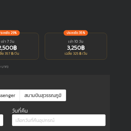
ประหยัด 29%
ประหยัด 35%
เช่า 7 วัน
เช่า 10 วัน
2,500฿
3,250฿
ลี่ย 357 ฿/วัน
เฉลี่ย 325 ฿/วัน
50 บาท)
ssenger
สนามบินสุวรรณภูมิ
วันที่คืน