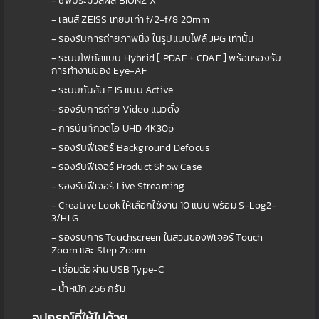
- ชิพประมวลผล BIONZ X
- เลนส์ ZEISS เทียบเท่า f/2-f/8 20mm
- รองรับการถ่ายภาพนิ่ง ในรูปแบบไฟล์ JPG เท่านั้น
- ระบบโฟกัสแบบ Hybrid [ PDAF + CDAF ] พร้อมรองรับ
การทำงานของ Eye-AF
- ระบบกันสั่น E.IS แบบ Active
- รองรับการถ่าย Video แนวตั้ง
- การบันทึกวิดีโอ UHD 4K30p
- รองรับฟีเจอร์ Background Defocus
- รองรับฟีเจอร์ Product Show Case
- รองรับฟีเจอร์ Live Streaming
- Creative Look ให้เลือกใช้งาน 10 แบบ พร้อม S-Log2-
3/HLG
- รองรับการ Touchscreen ในส่วนของฟีเจอร์ Touch
Zoom และ Step Zoom
- เชื่อมต่อผ่าน USB Type-C
- น้ำหนัก 256 กรัม
อุปกรณ์ที่ให้ไปด้วย