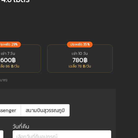
ประหยัด 29%
ประหยัด 35%
เช่า 7 วัน
เช่า 10 วัน
600฿
780฿
ลี่ย 86 ฿/วัน
เฉลี่ย 78 ฿/วัน
0 บาท)
ssenger
สนามบินสุวรรณภูมิ
วันที่คืน