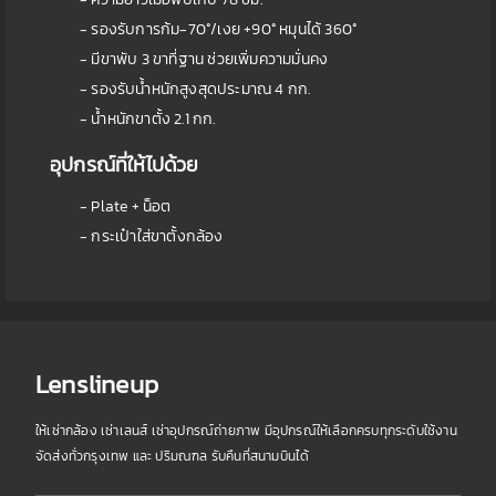
- รองรับการก้ม-70°/เงย +90° หมุนได้ 360°
- มีขาพับ 3 ขาที่ฐาน ช่วยเพิ่มความมั่นคง
- รองรับน้ำหนักสูงสุดประมาณ 4 กก.
- น้ำหนักขาตั้ง 2.1 กก.
อุปกรณ์ที่ให้ไปด้วย
- Plate + น็อต
- กระเป๋าใส่ขาตั้งกล้อง
Lenslineup
ให้เช่ากล้อง เช่าเลนส์ เช่าอุปกรณ์ถ่ายภาพ มีอุปกรณ์ให้เลือกครบทุกระดับใช้งาน
จัดส่งทั่วกรุงเทพ และ ปริมณฑล รับคืนที่สนามบินได้