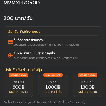
MVMXPRO500
200
บาท/วัน
เลือกรับ-คืนได้หลายแบบ
รับด้วยตัวเองที่หน้าร้าน
รับอุปกรณ์ทดสอบด้วยตัวเองที่หน้าร้าน ไม่มีค่าใช้จ่ายเพิ่มเติม
รับ–คืน ที่สนามบินสุวรรณภูมิได้
สะดวกสำหรับทริปต่างจังหวัด/ต่างประเทศ (มีค่าบริการเพิ่ม)
โปรโมชั่น ยิ่งเช่านาน ยิ่งคุ้ม
ประหยัด 25%
ประหยัด 29%
ประหยัด 35%
เช่า 4 วัน
เช่า 7 วัน
เช่า 10 วัน
600฿
1,000฿
1,300฿
เฉลี่ย 150 ฿/วัน
เฉลี่ย 143 ฿/วัน
เฉลี่ย 130 ฿/วัน
ขั้นต่ำ 1 วัน 200 บาท (ยกเว้นรับอุปกรณ์วันเสาร์ ขั้นต่ำ 1.5 วัน 300 บาท)